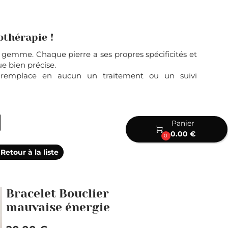
othérapie !
e gemme. Chaque pierre a ses propres spécificités et
e bien précise.
e remplace en aucun un traitement ou un suivi
Panier

0.00 €
0
Retour à la liste
Bracelet Bouclier
mauvaise énergie