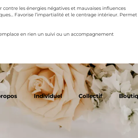
er contre les énergies négatives et mauvaises influences
es... Favorise l’impartialité et le centrage intérieur. Permet
ne remplace en rien un suivi ou un accompagnement
propos
Individuel
Collectif
Bouti
00.00.00.00.00
Avenu