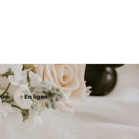
que
En ligne
e Gustave Eiffel, Paris 75007